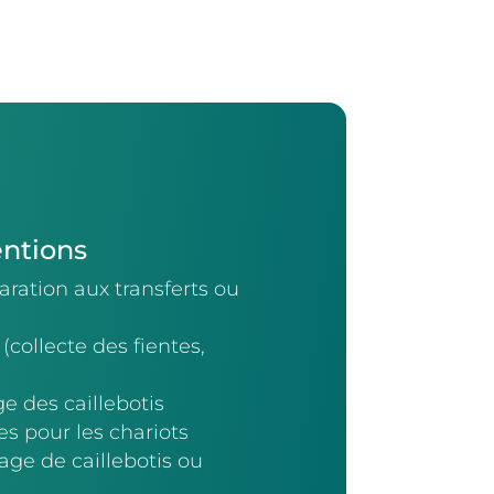
entions
ration aux transferts ou
(collecte des fientes,
e des caillebotis
es pour les chariots
ge de caillebotis ou