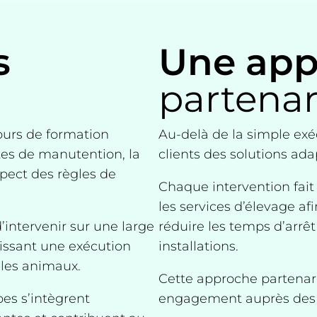
s
Une app
partenar
ours de formation
Au-delà de la simple exé
tes de manutention, la
clients des solutions ada
pect des règles de
Chaque intervention fait
les services d’élevage afi
intervenir sur une large
réduire les temps d’arrêt
tissant une exécution
installations.
 les animaux.
Cette approche partenar
pes s’intègrent
engagement auprès des pr