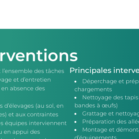
rventions
Principales interv
t l’ensemble des tâches
yage et d’entretien
Déperchage et prépa
u en absence des
chargements
Nettoyage des tapis 
bandes à œufs)
s d’élevages (au sol, en
Grattage et nettoyag
es) et aux contraintes
Préparation des allé
es équipes interviennent
Montage et démonta
 en appui des
d’équipements