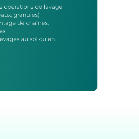
s opérations de lavage
eaux, granulés)
ontage de chaînes,
es
levages au sol ou en